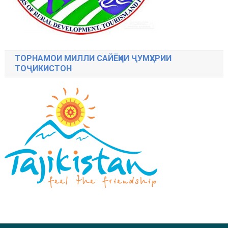
ТОРНАМОИ МИЛЛИ САЙЁҲИИ ҶУМҲУРИИ
ТОҶИКИСТОН