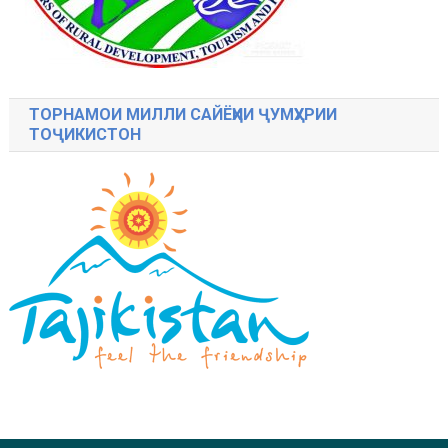
ТОРНАМОИ МИЛЛИ САЙЁҲИИ ҶУМҲУРИИ
ТОҶИКИСТОН