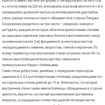
Крепость имеет вытянутую форму (с запада на восток на 675 м
и с юга на север на 225 м), вписываясь в рельеф местности с его
сужающейся долинной частью на изолированном двугорбом
утёсе, южные склоны которого обрываются в сторону Пянджа.
Сооружение разделено на три части – северную, южную и
цитадель, каждая из которых обнесена крепостными стенами
из сырцовых кирпичей, пахсовых блоков (прессованная глина)
на каменном (около 2 м) фундаменте, в некоторых местах
чередующимися с камнем, хворостом, глиной и кирпичом. По
всему периметру и во внутренних стенах устроено около 60-ти
сильно выступающих вперед круглых, овальных и
прямоугольных башен с бойницами.
Сами стены добротные, двойные, с коридором-переходом
шириною в 2-2,5 м и поперечными стенками, разделяющими его
на отдельные отсеки длиной до 15 м. Любопытно, что вторая
внутренняя стена также имела бойницы, обращенные в сторону
крепости, вероятно, на случай проникновения противника
вовнутрь, а коридорные отсеки при данной ситуации могли