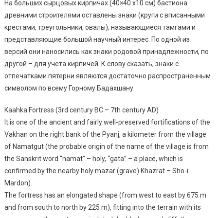
На больших сырцовых кирпичах (40×40 x10 см) бастиона
древними строителями оставлены знаки (круги с вписанными
крестами, треугольники, овалы), называющиеся тамгами и
представляющие большой научный интерес. По одной из
версий они наносились как знаки родовой принадлежности, по
другой – для учета кирпичей. К слову сказать, знаки с
отпечатками пятерни являются достаточно распространенным
символом по всему Горному Бадахшану.
Kaahka Fortress (3rd century BC – 7th century AD)
It is one of the ancient and fairly well-preserved fortifications of the
Vakhan on the right bank of the Pyanj, a kilometer from the village
of Namatgut (the probable origin of the name of the village is from
the Sanskrit word “namat” – holy, “gata” – a place, which is
confirmed by the nearby holy mazar (grave) Khazrat – Sho-i
Mardon).
The fortress has an elongated shape (from west to east by 675 m
and from south to north by 225 m), fitting into the terrain with its