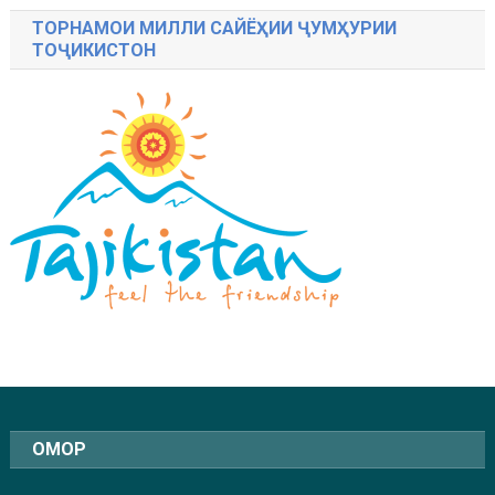
ТОРНАМОИ МИЛЛИ САЙЁҲИИ ҶУМҲУРИИ
ТОҶИКИСТОН
ОМОР