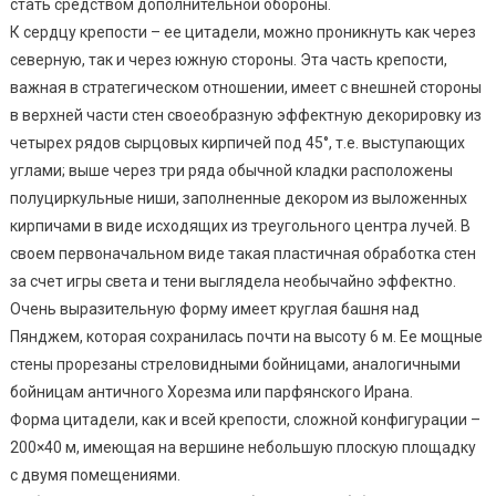
стать средством дополнительной обороны.
К сердцу крепости – ее цитадели, можно проникнуть как через
северную, так и через южную стороны. Эта часть крепости,
важная в стратегическом отношении, имеет с внешней стороны
в верхней части стен своеобразную эффектную декорировку из
четырех рядов сырцовых кирпичей под 45°, т.е. выступающих
углами; выше через три ряда обычной кладки расположены
полуциркульные ниши, заполненные декором из выложенных
кирпичами в виде исходящих из треугольного центра лучей. В
своем первоначальном виде такая пластичная обработка стен
за счет игры света и тени выглядела необычайно эффектно.
Очень выразительную форму имеет круглая башня над
Пянджем, которая сохранилась почти на высоту 6 м. Ее мощные
стены прорезаны стреловидными бойницами, аналогичными
бойницам античного Хорезма или парфянского Ирана.
Форма цитадели, как и всей крепости, сложной конфигурации –
200×40 м, имеющая на вершине небольшую плоскую площадку
с двумя помещениями.