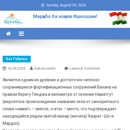
Skip to content
Sunday, August 09, 2026
Марҳабо ба ноҳияи Ишкошим!
Без Рубрики
16.06.2023
Sakotourism
Leave A Comment
On Крепость
Каахка (III В.
Является одним из древних и достаточно неплохо
До Н.э. – VII В.
сохранившихся фортификационных сооружений Вахана на
Н.э.)
правом берегу Пянджа в километре от селения Наматгут
(вероятное происхождение название села от санскритского
слова «намат» – святое, «гата» – место, что подтверждает
находящийся рядом святой мазар (могила) Хазрат- Шо-и
Мардон).