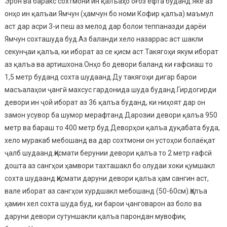
Эрон ва баракс сохтмони ин қалъаҳо оғоз ёфта буданд.Яке аз
онҳо ин қалъаи Ямчун (ҳамчун бо номи Кофир қалъа) маъмул
аст дар асри 3-и пеш аз мелод дар болои теппаназди дарёи
Ямчун сохташуда буд.Аз баланди хело назаррас аст шакли
секунҷаи қалъа, ки иборат аз се қисм аст.Такягоҳи якум иборат
аз қалъа ва артишхона.Онҳо бо девори баланд ки ғафсиаш то
1,5 метр буданд сохта шудаанд.Ду такягоҳи дигар барои
масъалаҳои ҷангӣ махсус гардонида шуда буданд.Гирдогирди
девори ин ҷой иборат аз 36 қалъа буданд, ки ниҳоят дар он
замон усувор ба шумор мерафтанд.Дарозии девори қалъа 950
метр ва бараш то 400 метр буд.Деворҳои қалъа дуқабата буда,
хело муракаб мебошанд ва дар сохтмони он устоҳои болаёқат
ҷалб шудаанд.Қисмати берунии девори қалъа то 2 метр ғафсӣ
дошта аз сангҳои ҳамвори тахташакл бо олудаи хоки қумшакл
сохта шудаанд.Қисмати даруни девори қалъа ҳам сангин аст,
вале иборат аз сангҳои хурдшакл мебошанд (50-60см).Қалъа
ҳамин хел сохта шуда буд, ки барои ҷанговарон аз боло ва
даруни девори сутуншакли қалъа парондан мувофиқ