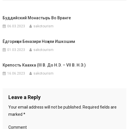
Буддийский Монастырь Во Вранге
06.03.2023
sakotourism
Ёдгориҳои Беназири Ноҳияи Ишкошим
01.03.2023
sakotourism
Крепость Каахка (III В. До Н.э. – VII В. Н.э.)
16.06.2023
sakotourism
Leave a Reply
Your email address will not be published.
Required fields are
marked
*
Comment