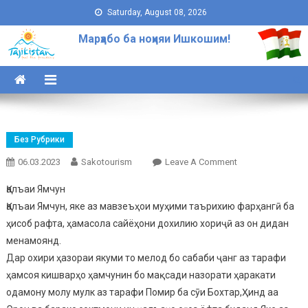
Skip to content
Saturday, August 08, 2026
Марҳабо ба ноҳияи Ишкошим!
Без Рубрики
06.03.2023
Sakotourism
Leave A Comment
On Қалъаи
Ямчун
Қалъаи Ямчун
Қалъаи Ямчун, яке аз мавзеъҳои муҳими таърихию фарҳангӣ ба
ҳисоб рафта, ҳамасола сайёҳони дохилию хориҷӣ аз он дидан
менамоянд.
Дар охири ҳазораи якуми то мелод бо сабаби ҷанг аз тарафи
ҳамсоя кишварҳо ҳамчунин бо мақсади назорати ҳаракати
одамону молу мулк аз тарафи Помир ба сӯи Бохтар,Ҳинд аа