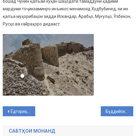
бошад.Чунин қалъаи куҳан шаҳодати тамаддуни қадими
мардуми тоҷикзаминро инъикос менамояд.Худбубинед, ки ин
қалъа муҳорибаҳои зидди Искандар, Арабҳо, Муғулҳо, Ӯзбекон,
Русҳо ва ғайраҳоро дидааст.
Post navigation
Ёдгориҳои беназири ноҳияи Ишкошим
Буддийский монастырь во Вранге
САБТҲОИ МОНАНД